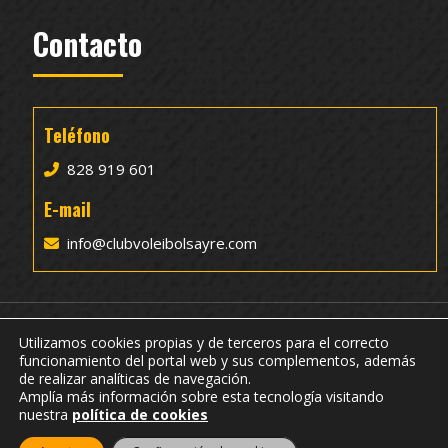
Contacto
Teléfono
828 919 601
E-mail
info@clubvoleibolsayre.com
Utilizamos cookies propias y de terceros para el correcto
funcionamiento del portal web y sus complementos, además
de realizar analíticas de navegación.
© 2022 CV Sayre Mayser Gran Canaria |
Accesibilidad
-
Amplía más información sobre esta tecnología visitando
nuestra
política de cookies
Aviso Legal
-
Política de Cookies
-
Política de Privacidad
|
3COM Marketing