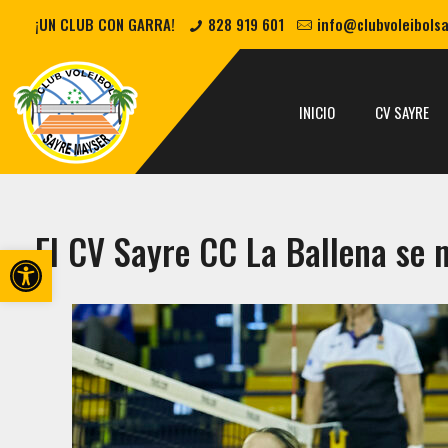
¡UN CLUB CON GARRA!
828 919 601
info@clubvoleibols
INICIO
CV SAYRE
El CV Sayre CC La Ballena se
Abrir barra de herramientas