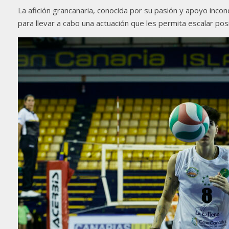
La afición grancanaria, conocida por su pasión y apoyo incon
para llevar a cabo una actuación que les permita escalar posi