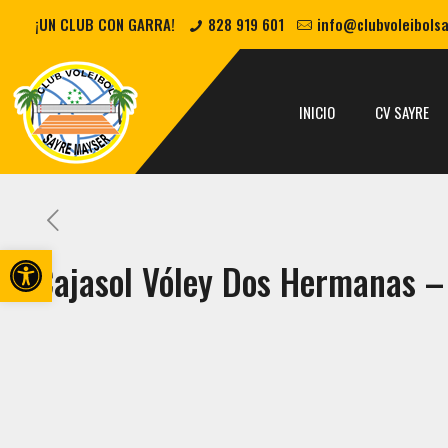
¡UN CLUB CON GARRA!
828 919 601
info@clubvoleibols
INICIO
CV SAYRE
Abrir barra de herramientas
Cajasol Vóley Dos Hermanas –