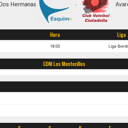
 Dos Hermanas
Avar
-
Hora
Liga
18:00
Liga Iberd
CDM Los Montecillos