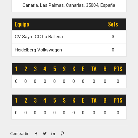
Canaria, Las Palmas, Canarias, 35004, España
Equipo
Sets
CV Sayre CC La Ballena
3
Heidelberg Volkswagen
0
1
2
3
4
5
S
K
E
TA
B
PTS
0
0
0
0
0
0
0
0
0
0
0
1
2
3
4
5
S
K
E
TA
B
PTS
0
0
0
0
0
0
0
0
0
0
0
Compartir