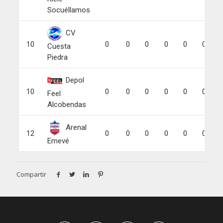
Socuéllamos
CV
10
0
0
0
0
0
0
Cuesta
Piedra
Depol
10
0
0
0
0
0
0
Feel
Alcobendas
Arenal
12
0
0
0
0
0
0
Emevé
Compartir