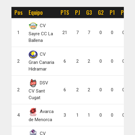
Pos
Equipo
PTS
PJ
G3
G2
P1
P0
CV
1
21
7
7
0
0
0
Sayre CC La
Ballena
CV
2
6
2
2
0
0
0
Gran Canaria
Hidramar
DSV
2
6
2
2
0
0
0
CV Sant
Cugat
Avarca
4
3
1
1
0
0
0
de Menorca
CV