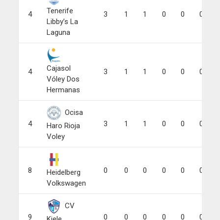
Tenerife
4
3
1
1
0
0
0
Libby’s La
Laguna
Cajasol
4
3
1
1
0
0
0
Vóley Dos
Hermanas
Ocisa
4
3
1
1
0
0
0
Haro Rioja
Voley
8
0
0
0
0
0
0
Heidelberg
Volkswagen
CV
9
0
0
0
0
0
0
Kiele