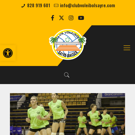
828 919 601
info@clubvoleibolsayre.com
Abrir barra de herramientas