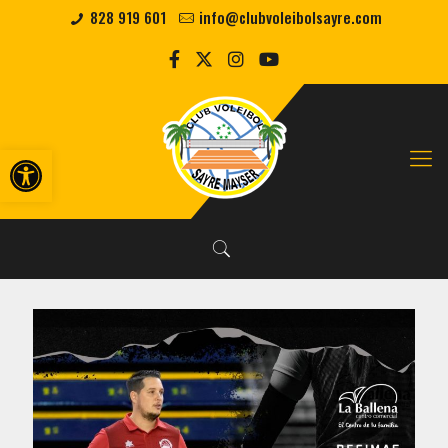
828 919 601
info@clubvoleibolsayre.com
Abrir barra de herramientas