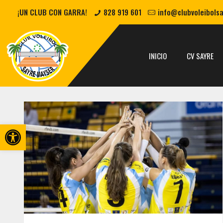
¡UN CLUB CON GARRA!
828 919 601
info@clubvoleibols
INICIO
CV SAYRE
Abrir barra de herramientas