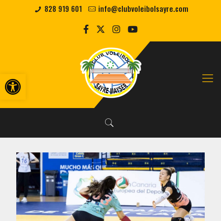
828 919 601
info@clubvoleibolsayre.com
Abrir barra de herramientas