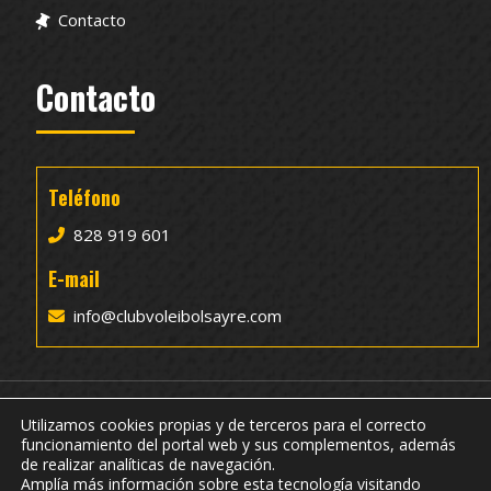
Contacto
Contacto
Teléfono
828 919 601
E-mail
info@clubvoleibolsayre.com
Utilizamos cookies propias y de terceros para el correcto
funcionamiento del portal web y sus complementos, además
de realizar analíticas de navegación.
© 2022 CV Sayre Mayser Gran Canaria |
Accesibilidad
-
Amplía más información sobre esta tecnología visitando