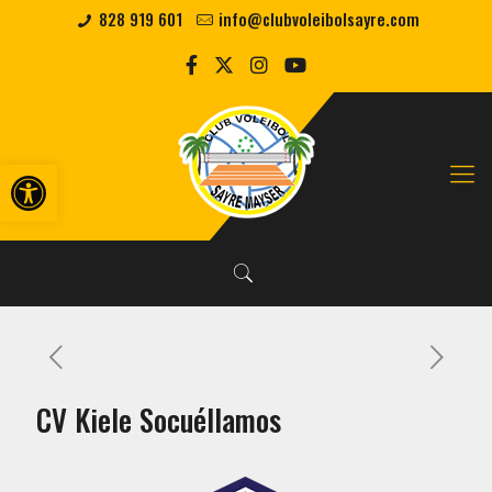
828 919 601
info@clubvoleibolsayre.com
Abrir barra de herramientas
CV Kiele Socuéllamos