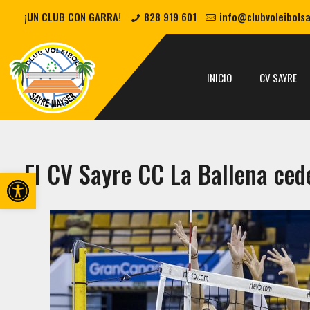
¡UN CLUB CON GARRA!
828 919 601
info@clubvoleibols
INICIO
CV SAYRE
El CV Sayre CC La Ballena cede
Abrir barra de herramientas