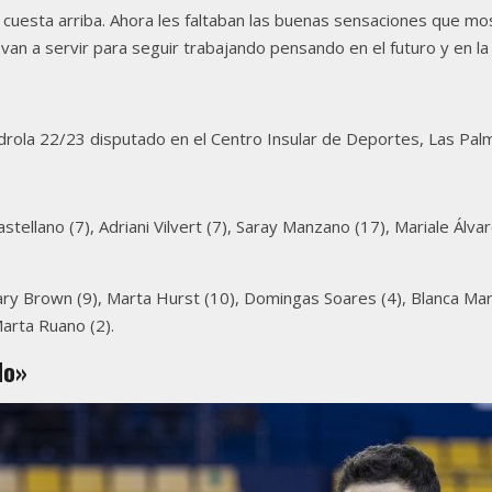
o cuesta arriba. Ahora les faltaban las buenas sensaciones que mos
s van a servir para seguir trabajando pensando en el futuro y en l
rdrola 22/23 disputado en el Centro Insular de Deportes, Las Pal
astellano (7), Adriani Vilvert (7), Saray Manzano (17), Mariale Álva
 Mary Brown (9), Marta Hurst (10), Domingas Soares (4), Blanca Mart
Marta Ruano (2).
do»
l en Gran Canaria.