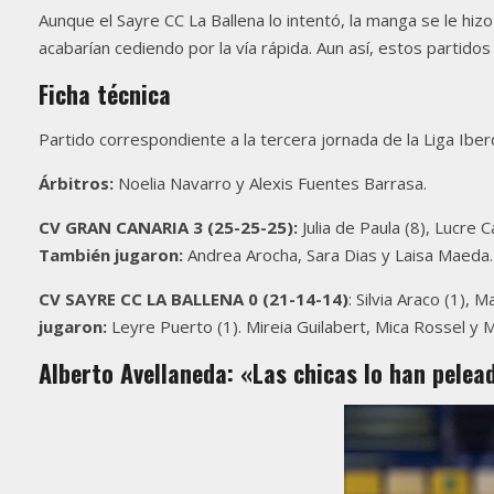
Aunque el Sayre CC La Ballena lo intentó, la manga se le hiz
acabarían cediendo por la vía rápida. Aun así, estos partido
Ficha técnica
Partido correspondiente a la tercera jornada de la Liga Ibe
Árbitros:
Noelia Navarro y Alexis Fuentes Barrasa.
CV GRAN CANARIA 3 (25-25-25):
Julia de Paula (8), Lucre C
También jugaron:
Andrea Arocha, Sara Dias y Laisa Maeda.
CV SAYRE CC LA BALLENA 0 (21-14-14)
: Silvia Araco (1),
jugaron:
Leyre Puerto (1). Mireia Guilabert, Mica Rossel y 
Alberto Avellaneda: «Las chicas lo han pelea
Filosofía
Dirigimos nuestro esfuerzo hacia la promoción del Voleibo