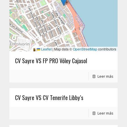
Leaflet
|
Map data ©
OpenStreetMap
contributors
CV Sayre VS FP PRO Vóley Cajasol
Leer más
CV Sayre VS CV Tenerife Libby’s
Leer más