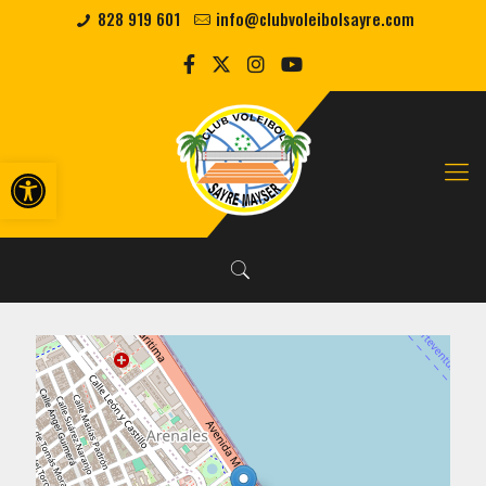
828 919 601
info@clubvoleibolsayre.com
Abrir barra de herramientas