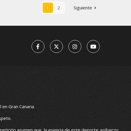
1
2
Siguiente
l en Gran Canaria.
speto.
petición asumen que, la esencia de este deporte: esfuerzo