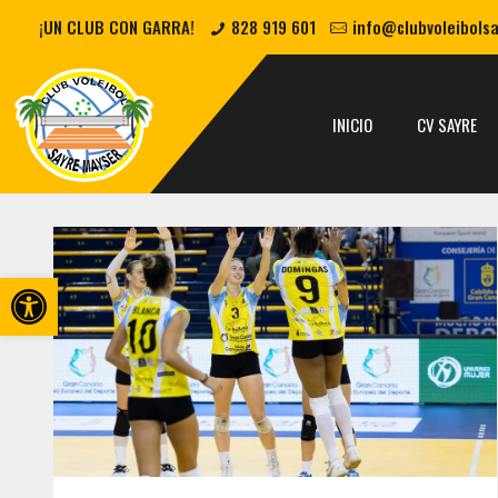
¡UN CLUB CON GARRA!
828 919 601
info@clubvoleibols
INICIO
CV SAYRE
Abrir barra de herramientas